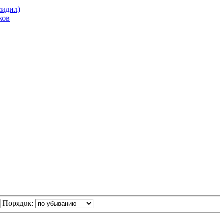
идил)
ков
Порядок: