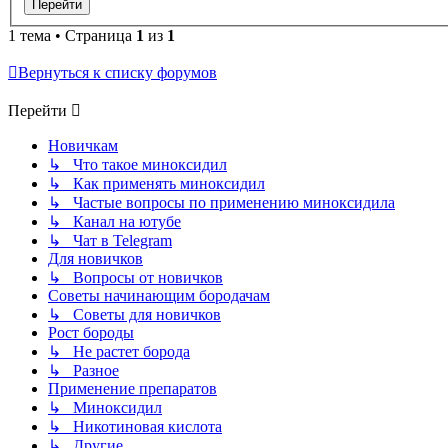
1 тема • Страница
1
из
1
Вернуться к списку форумов
Перейти
Новичкам
↳ Что такое миноксидил
↳ Как применять миноксидил
↳ Частые вопросы по применению миноксидила
↳ Канал на ютубе
↳ Чат в Telegram
Для новичков
↳ Вопросы от новичков
Советы начинающим бородачам
↳ Советы для новичков
Рост бороды
↳ Не растет борода
↳ Разное
Применение препаратов
↳ Миноксидил
↳ Никотиновая кислота
↳ Другие