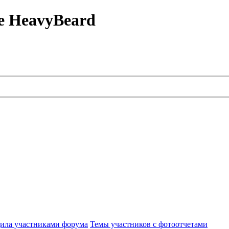
е HeavyBeard
ила участниками форума
Темы участников с фотоотчетами