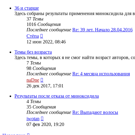
последнему
сообщению
36 и старше
Здесь собраны результаты применения миноксидила для в
37
Темы
1016
Сообщения
Последнее сообщение
Re: 39 лет. Начало 28.04.2016
Перейти
Стёпа
к
12 июн 2022, 08:46
последнему
сообщению
Темы без возраста
Здесь темы, в которых я не смог найти возраст авторов, 
7
Темы
98
Сообщения
Последнее сообщение
Re: 4 месяца использования
Перейти
naDne
к
26 дек 2017, 17:01
последнему
сообщению
Результаты после отказа от миноксидила
4
Темы
35
Сообщения
Последнее сообщение
Re: Выпадают волосы
Перейти
iwotan
к
07 фев 2020, 19:20
последнему
сообщению