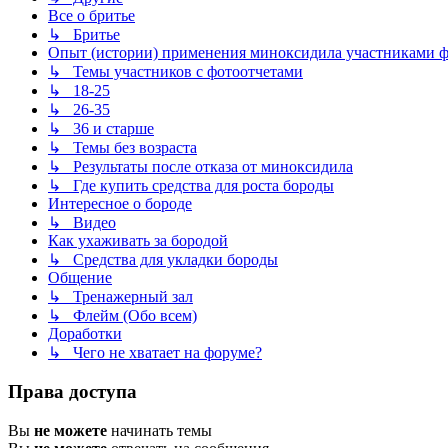
Все о бритье
↳ Бритье
Опыт (истории) применения миноксидила участниками 
↳ Темы участников с фотоотчетами
↳ 18-25
↳ 26-35
↳ 36 и старше
↳ Темы без возраста
↳ Результаты после отказа от миноксидила
↳ Где купить средства для роста бороды
Интересное о бороде
↳ Видео
Как ухаживать за бородой
↳ Средства для укладки бороды
Общение
↳ Тренажерный зал
↳ Флейм (Обо всем)
Доработки
↳ Чего не хватает на форуме?
Права доступа
Вы
не можете
начинать темы