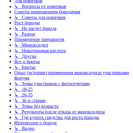
Для новичков
↳ Вопросы от новичков
Советы начинающим бородачам
↳ Советы для новичков
Рост бороды
↳ Не растет борода
↳ Разное
Применение препаратов
↳ Миноксидил
↳ Никотиновая кислота
↳ Другие
Все о бритье
↳ Бритье
Опыт (истории) применения миноксидила участниками
форума
↳ Темы участников с фотоотчетами
↳ 18-25
↳ 26-35
↳ 36 и старше
↳ Темы без возраста
↳ Результаты после отказа от миноксидила
↳ Где купить средства для роста бороды
Интересное о бороде
↳ Видео