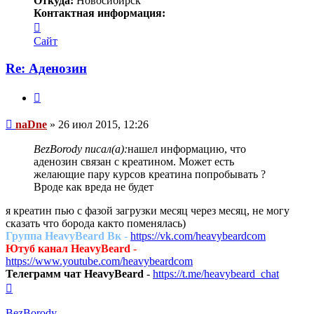
Откуда:
Новосибирск
Контактная информация:
Контактная
информация
Сайт
пользователя
naDne
Re: Аденозин
Цитата
Сообщение
naDne
»
26 июл 2015, 12:26
BezBorody писал(а):
нашел информацию, что
аденозин связан с креатином. Может есть
желающие пару курсов креатина попробывать ?
Вроде как вреда не будет
я креатин пью с фазой загрузки месяц через месяц, не могу
сказать что борода както поменялась)
Группа HeavyBeard Вк
-
https://vk.com/heavybeardcom
Ютуб канал HeavyBeard
-
https://www.youtube.com/heavybeardcom
Телеграмм чат HeavyBeard
-
https://t.me/heavybeard_chat
Вернуться
к
началу
BezBorody