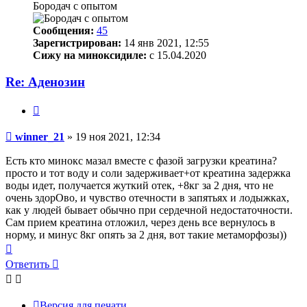
Бородач с опытом
Сообщения:
45
Зарегистрирован:
14 янв 2021, 12:55
Сижу на миноксидиле:
c 15.04.2020
Re: Аденозин
Цитата
Сообщение
winner_21
»
19 ноя 2021, 12:34
Есть кто минокс мазал вместе с фазой загрузки креатина?
просто и тот воду и соли задерживает+от креатина задержка
воды идет, получается жуткий отек, +8кг за 2 дня, что не
очень здорОво, и чувство отечности в запятьях и лодыжках,
как у людей бывает обычно при сердечной недостаточности.
Сам прием креатина отложил, через день все вернулось в
норму, и минус 8кг опять за 2 дня, вот такие метаморфозы))
Вернуться
к
Ответить
началу
Версия для печати