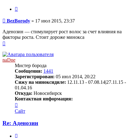
Цитата
Сообщение
BezBorody
»
17 июл 2015, 23:37
Аденозин — стимулирует рост волос за счет влияния на
факторы роста. Стоит дороже минокса
Вернуться
к
началу
naDne
Мистер борода
Сообщения:
1441
Зарегистрирован:
05 июл 2014, 20:22
Сижу на миноксидиле:
12.11.13 - 07.08.14|27.11.15 -
01.04.16
Откуда:
Новосибирск
Контактная информация:
Контактная
информация
Сайт
пользователя
naDne
Re: Аденозин
Цитата