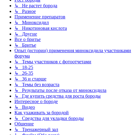
↳ Не растет борода
↳ Разное
Применение препаратов
↳ Миноксидил
↳ Никотиновая кислота
↳ Другие
Все о бритье
↳ Бритье
Опыт (истории) применения миноксидила участниками
форума
↳ Темы участников с фотоотчетами
↳ 18-25
↳ 26-35
↳ 36 и старше
↳ Темы без возраста
↳ Результаты после отказа от миноксидила
↳ Где купить средства для роста бороды
Интересное о бороде
↳ Видео
Как ухаживать за бородой
↳ Средства для укладки бороды
Общение
↳ Тренажерный зал