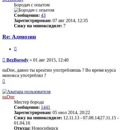
Бородач с опытом
Сообщения:
43
Зарегистрирован:
07 авг 2014, 12:35
Сижу на миноксидиле:
7
Re: Аденозин
Цитата
Сообщение
BezBorody
»
01 авг 2015, 12:40
naDne, давно ты креатин употребляешь ? Во время курса
минокса употреблял ?
Вернуться
к
началу
naDne
Мистер борода
Сообщения:
1441
Зарегистрирован:
05 июл 2014, 20:22
Сижу на миноксидиле:
12.11.13 - 07.08.14|27.11.15 -
01.04.16
Откуда:
Новосибирск