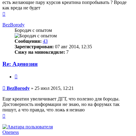
есть желающие пару курсов креатина попробывать ? Вроде
как вреда не будет
Вернуться
к
началу
BezBorody
Бородач с опытом
Сообщения:
43
Зарегистрирован:
07 авг 2014, 12:35
Сижу на миноксидиле:
7
Re: Аденозин
Цитата
Сообщение
BezBorody
»
25 июл 2015, 12:21
Еще креатин увеличивает ДГТ, что полезно для бороды.
Достоверность информации не знаю, но на форумах так
пишут, а что правда, что ложь я незнаю
Вернуться
к
началу
Oneness