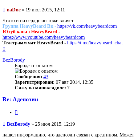
Сообщение
naDne
»
19 июл 2015, 12:11
Чтото и на сердце он тоже влияет
Группа HeavyBeard Вк
-
https://vk.com/heavybeardcom
Ютуб канал HeavyBeard
-
https://www.youtube.com/heavybeardcom
Телеграмм чат HeavyBeard
-
https://t.me/heavybeard_chat
Вернуться
к
началу
BezBorody
Бородач с опытом
Сообщения:
43
Зарегистрирован:
07 авг 2014, 12:35
Сижу на миноксидиле:
7
Re: Аденозин
Цитата
Сообщение
BezBorody
»
25 июл 2015, 12:19
нашел информацию, что аденозин связан с креатином. Может