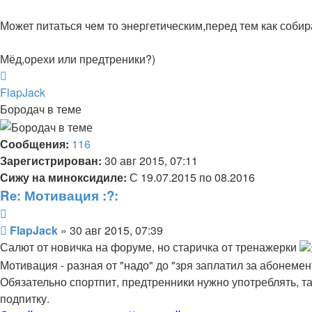
Может питаться чем то энергетическим,перед тем как собир
Мёд,орехи или предтреники?)
Вернуться
к
FlapJack
началу
Бородач в теме
Сообщения:
116
Зарегистрирован:
30 авг 2015, 07:11
Сижу на миноксидиле:
С 19.07.2015 по 08.2016
Re: Мотивация :?:
Цитата
Сообщение
FlapJack
»
30 авг 2015, 07:39
Салют от новичка на форуме, но старичка от тренажерки
Мотивация - разная от "надо" до "зря заплатил за абонеме
Обязательно спортпит, предтренники нужно употреблять, та
подпитку.