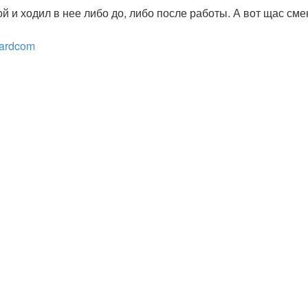
й и ходил в нее либо до, либо после работы. А вот щас см
eardcom