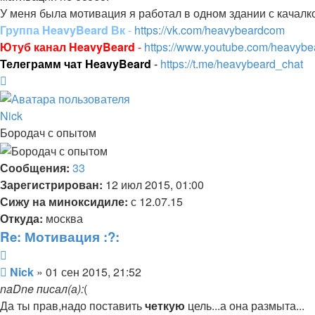
У меня была мотивация я работал в одном здании с качалко
Группа HeavyBeard Вк
-
https://vk.com/heavybeardcom
Ютуб канал HeavyBeard
-
https://www.youtube.com/heavyb
Телеграмм чат HeavyBeard
-
https://t.me/heavybeard_chat
Вернуться
к
началу
Nick
Бородач с опытом
Сообщения:
33
Зарегистрирован:
12 июл 2015, 01:00
Сижу на миноксидиле:
с 12.07.15
Откуда:
москва
Re: Мотивация :?:
Цитата
Сообщение
Nick
»
01 сен 2015, 21:52
naDne писал(а):
(
Да ты прав,надо поставить
четкую
цель...а она размыта...