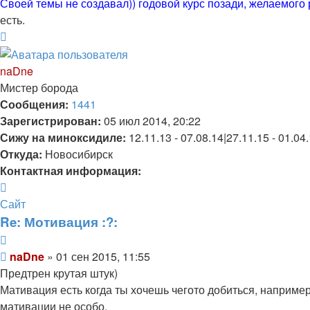
Своей темы не создавал)) годовой курс позади, желаемого 
есть.
Вернуться
к
началу
naDne
Мистер борода
Сообщения:
1441
Зарегистрирован:
05 июл 2014, 20:22
Сижу на миноксидиле:
12.11.13 - 07.08.14|27.11.15 - 01.04
Откуда:
Новосибирск
Контактная информация:
Контактная
информация
Сайт
пользователя
Re: Мотивация :?:
naDne
Цитата
Сообщение
naDne
»
01 сен 2015, 11:55
Предтрен крутая штук)
Мативация есть когда ты хочешь чегото добиться, например п
мативации не особо.