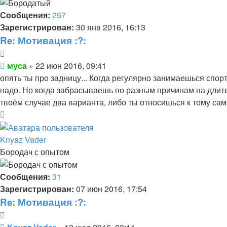
Сообщения:
257
Зарегистрирован:
30 янв 2016, 16:13
Re: Мотивация :?:
Цитата
Сообщение
муса
»
22 июн 2016, 09:41
опять ты про задницу... Когда регулярно занимаешься спор
надо. Но когда забрасываешь по разным причинам на длител
твоём случае два варианта, либо ты относишься к тому сам
Вернуться
к
началу
Knyaz Vader
Бородач с опытом
Сообщения:
31
Зарегистрирован:
07 июн 2016, 17:54
Re: Мотивация :?:
Цитата
Сообщение