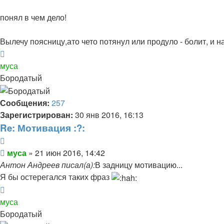
понял в чем дело!
Вылечу поясницу,ато чето потянул или продуло - болит, и 
Вернуться
к
муса
началу
Бородатый
Сообщения:
257
Зарегистрирован:
30 янв 2016, 16:13
Re: Мотивация :?:
Цитата
Сообщение
муса
»
21 июн 2016, 14:42
Антон Андреев писал(а):
В задницу мотивацию...
Я бы остерегался таких фраз
Вернуться
к
муса
началу
Бородатый