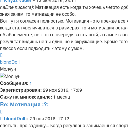
Knyaz Vader
»
13 июл 2016, 23:11
naDne писал(а):
Мативация есть когда ты хочешь чегото доби
зная зачем, то мативации не особо.
Вот тут я согласен полностью. Мотивация - это прежде всег
когда стал увеличиваться в размерах, то и мотивация оста
об абонементе, не стою в очереди за штангой, а самое главн
результат видишь не ты один, но и окружающие. Кроме тог
плюсов если подходить к этому с умом.
Вернуться
к
blondDoll
началу
Молчун
Сообщения:
1
Зарегистрирован:
29 ноя 2016, 17:09
Сижу на миноксидиле:
1 месяц
Re: Мотивация :?:
Цитата
Сообщение
blondDoll
»
29 ноя 2016, 17:12
опять ты про задницу... Когда регулярно занимаешься спор