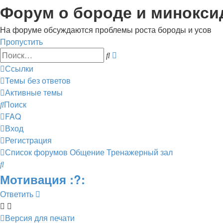
Форум о бороде и минокси
На форуме обсуждаются проблемы роста бороды и усов
Пропустить
Расширенный
Поиск
поиск
Ссылки
Темы без ответов
Активные темы
Поиск
FAQ
Вход
Регистрация
Список форумов
Общение
Тренажерный зал
Поиск
Мотивация :?:
Ответить
Версия для печати