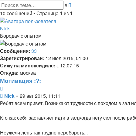
Расширенный
Поиск
поиск
10 сообщений • Страница
1
из
1
Nick
Бородач с опытом
Сообщения:
33
Зарегистрирован:
12 июл 2015, 01:00
Сижу на миноксидиле:
с 12.07.15
Откуда:
москва
Мотивация :?:
Цитата
Сообщение
Nick
»
29 авг 2015, 11:11
Ребят,всем привет. Возникают трудности с походом в зал ил
Кто как себя заставляет идти в зал,когда нету сил после раб
Неужели лень так трудно перебороть...