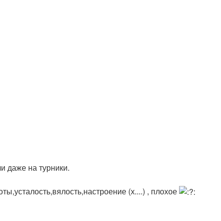
и даже на турники.
оты,усталость,вялость,настроение (х....) , плохое