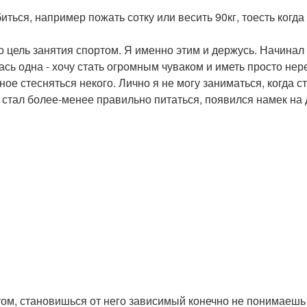
ться, например пожать сотку или весить 90кг, тоесть когда 
о цель занятия спортом. Я именно этим и держусь. Начинал к
лась одна - хочу стать огромным чуваком и иметь просто н
ое стесняться некого. Лично я не могу заниматься, когда ст
о стал более-менее правильно питаться, появился намек на
том, становишься от него зависимый конечно не понимаешь 