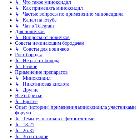
↳ Что такое миноксидил
↳ Как применять миноксидил
↳ Частые вопросы по применению миноксидила
↳ Канал на ютубе
↳ Чат в Telegram
Для новичков
↳ Вопросы от новичков
Советы начинающим бородачам
↳ Советы для новичков
Рост бороды
↳ Не растет борода
↳ Разное
Применение препаратов
↳ Миноксидил
↳ Никотиновая кислота
↳ Другие
Все о бритье
↳ Бритье
Опыт (истории) применения миноксидила участниками
форума
↳ Темы участников с фотоотчетами
↳ 18-25
↳ 26-35
↳ 36 и старше