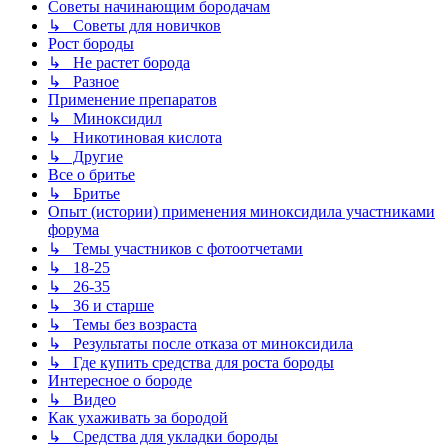
Советы начинающим бородачам
↳ Советы для новичков
Рост бороды
↳ Не растет борода
↳ Разное
Применение препаратов
↳ Миноксидил
↳ Никотиновая кислота
↳ Другие
Все о бритье
↳ Бритье
Опыт (истории) применения миноксидила участниками
форума
↳ Темы участников с фотоотчетами
↳ 18-25
↳ 26-35
↳ 36 и старше
↳ Темы без возраста
↳ Результаты после отказа от миноксидила
↳ Где купить средства для роста бороды
Интересное о бороде
↳ Видео
Как ухаживать за бородой
↳ Средства для укладки бороды