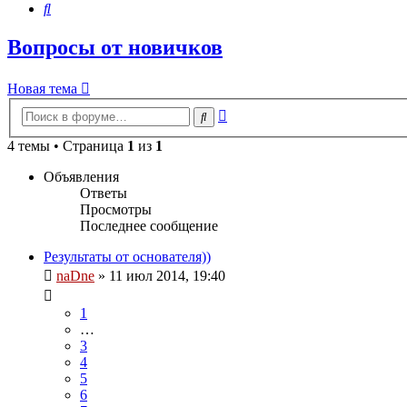
Поиск
Вопросы от новичков
Новая тема
Расширенный
Поиск
поиск
4 темы • Страница
1
из
1
Объявления
Ответы
Просмотры
Последнее сообщение
Результаты от основателя))
naDne
»
11 июл 2014, 19:40
1
…
3
4
5
6