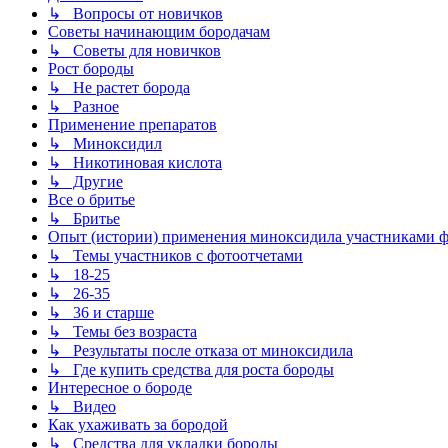
↳ Вопросы от новичков
Советы начинающим бородачам
↳ Советы для новичков
Рост бороды
↳ Не растет борода
↳ Разное
Применение препаратов
↳ Миноксидил
↳ Никотиновая кислота
↳ Другие
Все о бритье
↳ Бритье
Опыт (истории) применения миноксидила участниками 
↳ Темы участников с фотоотчетами
↳ 18-25
↳ 26-35
↳ 36 и старше
↳ Темы без возраста
↳ Результаты после отказа от миноксидила
↳ Где купить средства для роста бороды
Интересное о бороде
↳ Видео
Как ухаживать за бородой
↳ Средства для укладки бороды