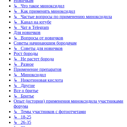
Новичкам
↳ Что такое миноксидил
↳ Как применять миноксидил
↳ Частые вопросы по применению миноксидила
↳ Канал на ютубе
↳ Чат в Telegram
Для новичков
↳ Вопросы от новичков
Советы начинающим бородачам
↳ Советы для новичков
Рост бороды
↳ Не растет борода
↳ Разное
Применение препаратов
↳ Миноксидил
↳ Никотиновая кислота
↳ Другие
Все о бритье
↳ Бритье
Опыт (истории) применения миноксидила участниками
форума
↳ Темы участников с фотоотчетами
↳ 18-25
↳ 26-35