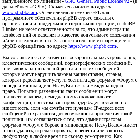
выпущенного по лицензии «
GNU General Public License v2
» (в
дальнейшем «GPL»). Скачать его можно по адресу
www.phpbb.com
. Ограничения лицензии GPL для
программного обеспечения phpBB строго связаны с
организацией и поддержкой интернет-конференций, и phpBB
Limited не несёт ответственности за то, что администрация
конференций определяет в качестве допустимого содержания
и/или поведения в них. За дополнительной информацией о
phpBB обращайтесь по адресу
https://www.phpbb.com/
.
Вы соглашаетесь не размещать оскорбительных, угрожающих,
клеветнических сообщений, порнографических сообщений,
призывов к национальной розни и прочих сообщений,
которые могут нарушить законы вашей страны, страны,
которая предоставляет услуги хостинга для форумов «Форум о
бороде и миноксидиле HeavyBeard» или международное
право. Попытки размещения таких сообщений могут
привести к вашему немедленному отключению от
конференции, при этом ваш провайдер будет поставлен в
известность, если мы сочтём это нужным. IP-адреса всех
сообщений сохраняются для возможности проведения такой
политики. Вы соглашаетесь с тем, что администраторы
форумов «Форум о бороде и миноксидиле HeavyBeard» имеют
право удалить, отредактировать, перенести или закрыть
любую тему в любое время по своему усмотрению. Как