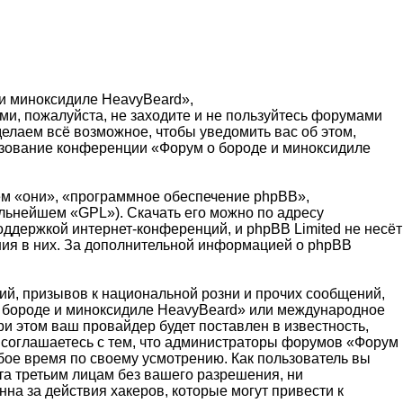
и миноксидиле HeavyBeard»,
ими, пожалуйста, не заходите и не пользуйтесь форумами
елаем всё возможное, чтобы уведомить вас об этом,
льзование конференции «Форум о бороде и миноксидиле
м «они», «программное обеспечение phpBB»,
альнейшем «GPL»). Скачать его можно по адресу
оддержкой интернет-конференций, и phpBB Limited не несёт
ения в них. За дополнительной информацией о phpBB
й, призывов к национальной розни и прочих сообщений,
 о бороде и миноксидиле HeavyBeard» или международное
 этом ваш провайдер будет поставлен в известность,
 соглашаетесь с тем, что администраторы форумов «Форум
бое время по своему усмотрению. Как пользователь вы
та третьим лицам без вашего разрешения, ни
на за действия хакеров, которые могут привести к