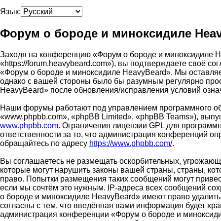
Язык:
Форум о бороде и миноксидиле Heav
Заходя на конференцию «Форум о бороде и миноксидиле H
«https://forum.heavybeard.com»), вы подтверждаете своё с
«Форум о бороде и миноксидиле HeavyBeard». Мы оставляем
однако с вашей стороны было бы разумным регулярно прос
HeavyBeard» после обновления/исправления условий означ
Наши форумы работают под управлением программного об
«www.phpbb.com», «phpBB Limited», «phpBB Teams»), выпу
www.phpbb.com
. Ограничения лицензии GPL для программн
ответственности за то, что администрация конференций о
обращайтесь по адресу
https://www.phpbb.com/
.
Вы соглашаетесь не размещать оскорбительных, угрожающи
которые могут нарушить законы вашей страны, страны, ко
право. Попытки размещения таких сообщений могут привес
если мы сочтём это нужным. IP-адреса всех сообщений со
о бороде и миноксидиле HeavyBeard» имеют право удалить,
согласны с тем, что введённая вами информация будет хра
администрация конференции «Форум о бороде и миноксидиле