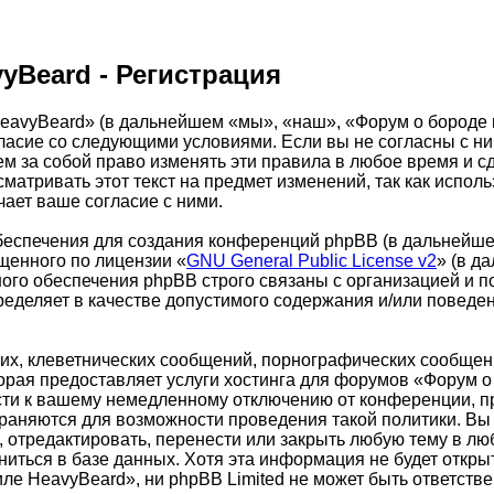
yBeard - Регистрация
eavyBeard» (в дальнейшем «мы», «наш», «Форум о бороде 
огласие со следующими условиями. Если вы не согласны с н
 за собой право изменять эти правила в любое время и сд
матривать этот текст на предмет изменений, так как испо
ает ваше согласие с ними.
еспечения для создания конференций phpBB (в дальнейше
щенного по лицензии «
GNU General Public License v2
» (в д
ого обеспечения phpBB строго связаны с организацией и п
пределяет в качестве допустимого содержания и/или повед
х, клеветнических сообщений, порнографических сообщени
торая предоставляет услуги хостинга для форумов «Форум
ти к вашему немедленному отключению от конференции, при
храняются для возможности проведения такой политики. Вы
 отредактировать, перенести или закрыть любую тему в лю
ниться в базе данных. Хотя эта информация не будет откры
 HeavyBeard», ни phpBB Limited не может быть ответствен