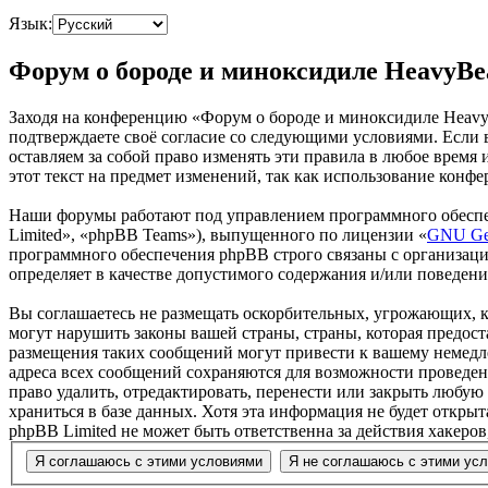
Язык:
Форум о бороде и миноксидиле HeavyBe
Заходя на конференцию «Форум о бороде и миноксидиле HeavyBe
подтверждаете своё согласие со следующими условиями. Если 
оставляем за собой право изменять эти правила в любое время
этот текст на предмет изменений, так как использование конф
Наши форумы работают под управлением программного обеспе
Limited», «phpBB Teams»), выпущенного по лицензии «
GNU Gen
программного обеспечения phpBB строго связаны с организаци
определяет в качестве допустимого содержания и/или поведен
Вы соглашаетесь не размещать оскорбительных, угрожающих, 
могут нарушить законы вашей страны, страны, которая предос
размещения таких сообщений могут привести к вашему немедле
адреса всех сообщений сохраняются для возможности проведен
право удалить, отредактировать, перенести или закрыть любую
храниться в базе данных. Хотя эта информация не будет откр
phpBB Limited не может быть ответственна за действия хакеро