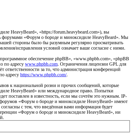
е HeavyBeard», «https://forum.heavybeard.com»), вы
есь форумами «Форум о бороде и миноксидиле HeavyBeard». Мы
 с вашей стороны было бы разумным регулярно просматривать
вления/исправления условий означает ваше согласие с ними.
«программное обеспечение phpBB», «www.phpbb.com», «phpBB
но по адресу
www.phpbb.com
. Ограничения лицензии GPL для
ёт ответственности за то, что администрация конференций
 по адресу
https://www.phpbb.com/
.
ывов к национальной розни и прочих сообщений, которые
сидиле HeavyBeard» или международное право. Попытки
т поставлен в известность, если мы сочтём это нужным. IP-
ы форумов «Форум о бороде и миноксидиле HeavyBeard» имеют
 согласны с тем, что введённая вами информация будет
нференции «Форум о бороде и миноксидиле HeavyBeard», ни
й.