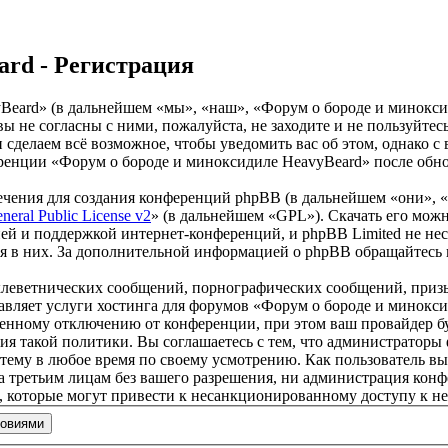
ard - Регистрация
ard» (в дальнейшем «мы», «наш», «Форум о бороде и миноксидил
вы не согласны с ними, пожалуйста, не заходите и не пользуйт
 и сделаем всё возможное, чтобы уведомить вас об этом, однако
еренции «Форум о бороде и миноксидиле HeavyBeard» после обно
чения для создания конференций phpBB (в дальнейшем «они», 
eral Public License v2
» (в дальнейшем «GPL»). Скачать его мож
ей и поддержкой интернет-конференций, и phpBB Limited не нес
ия в них. За дополнительной информацией о phpBB обращайтесь
клеветнических сообщений, порнографических сообщений, приз
тавляет услуги хостинга для форумов «Форум о бороде и минок
нному отключению от конференции, при этом ваш провайдер буде
ия такой политики. Вы соглашаетесь с тем, что администратор
 тему в любое время по своему усмотрению. Как пользователь вы
ыта третьим лицам без вашего разрешения, ни администрация ко
в, которые могут привести к несанкционированному доступу к не