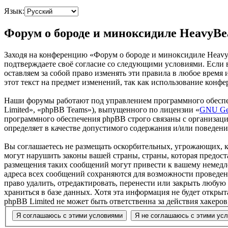
Язык:
Форум о бороде и миноксидиле HeavyBe
Заходя на конференцию «Форум о бороде и миноксидиле HeavyBe
подтверждаете своё согласие со следующими условиями. Если 
оставляем за собой право изменять эти правила в любое время
этот текст на предмет изменений, так как использование конф
Наши форумы работают под управлением программного обеспе
Limited», «phpBB Teams»), выпущенного по лицензии «
GNU Gen
программного обеспечения phpBB строго связаны с организаци
определяет в качестве допустимого содержания и/или поведен
Вы соглашаетесь не размещать оскорбительных, угрожающих, 
могут нарушить законы вашей страны, страны, которая предос
размещения таких сообщений могут привести к вашему немедле
адреса всех сообщений сохраняются для возможности проведен
право удалить, отредактировать, перенести или закрыть любую
храниться в базе данных. Хотя эта информация не будет откр
phpBB Limited не может быть ответственна за действия хакеро