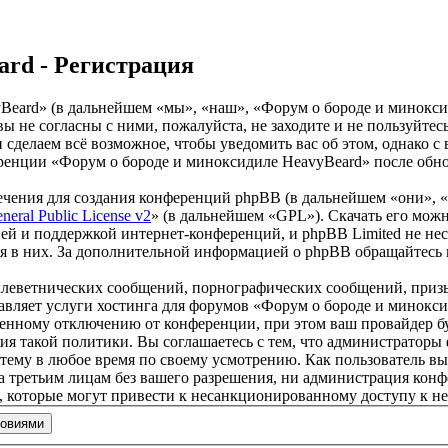
ard - Регистрация
ard» (в дальнейшем «мы», «наш», «Форум о бороде и миноксидил
вы не согласны с ними, пожалуйста, не заходите и не пользуйт
 и сделаем всё возможное, чтобы уведомить вас об этом, однако
еренции «Форум о бороде и миноксидиле HeavyBeard» после обно
чения для создания конференций phpBB (в дальнейшем «они», 
eral Public License v2
» (в дальнейшем «GPL»). Скачать его мож
ей и поддержкой интернет-конференций, и phpBB Limited не нес
ия в них. За дополнительной информацией о phpBB обращайтесь
клеветнических сообщений, порнографических сообщений, приз
тавляет услуги хостинга для форумов «Форум о бороде и минок
нному отключению от конференции, при этом ваш провайдер буде
ия такой политики. Вы соглашаетесь с тем, что администратор
 тему в любое время по своему усмотрению. Как пользователь вы
ыта третьим лицам без вашего разрешения, ни администрация ко
в, которые могут привести к несанкционированному доступу к не