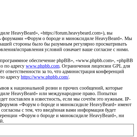
е HeavyBeard», «https://forum.heavybeard.com»), вы
есь форумами «Форум о бороде и миноксидиле HeavyBeard». Мы
 с вашей стороны было бы разумным регулярно просматривать
вления/исправления условий означает ваше согласие с ними.
«программное обеспечение phpBB», «www.phpbb.com», «phpBB
но по адресу
www.phpbb.com
. Ограничения лицензии GPL для
ёт ответственности за то, что администрация конференций
 по адресу
https://www.phpbb.com/
.
ывов к национальной розни и прочих сообщений, которые
сидиле HeavyBeard» или международное право. Попытки
т поставлен в известность, если мы сочтём это нужным. IP-
ы форумов «Форум о бороде и миноксидиле HeavyBeard» имеют
 согласны с тем, что введённая вами информация будет
нференции «Форум о бороде и миноксидиле HeavyBeard», ни
й.