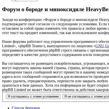
Форум о бороде и миноксидиле HeavyBe
Заходя на конференцию «Форум о бороде и миноксидиле HeavyBe
подтверждаете своё согласие со следующими условиями. Если 
оставляем за собой право изменять эти правила в любое время
этот текст на предмет изменений, так как использование конф
Наши форумы работают под управлением программного обеспе
Limited», «phpBB Teams»), выпущенного по лицензии «
GNU Gen
программного обеспечения phpBB строго связаны с организаци
определяет в качестве допустимого содержания и/или поведен
Вы соглашаетесь не размещать оскорбительных, угрожающих, 
могут нарушить законы вашей страны, страны, которая предос
размещения таких сообщений могут привести к вашему немедле
адреса всех сообщений сохраняются для возможности проведен
право удалить, отредактировать, перенести или закрыть любую
храниться в базе данных. Хотя эта информация не будет откр
phpBB Limited не может быть ответственна за действия хакеро
Список форумов