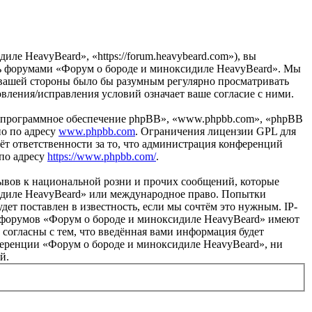
е HeavyBeard», «https://forum.heavybeard.com»), вы
есь форумами «Форум о бороде и миноксидиле HeavyBeard». Мы
 с вашей стороны было бы разумным регулярно просматривать
вления/исправления условий означает ваше согласие с ними.
«программное обеспечение phpBB», «www.phpbb.com», «phpBB
но по адресу
www.phpbb.com
. Ограничения лицензии GPL для
ёт ответственности за то, что администрация конференций
 по адресу
https://www.phpbb.com/
.
ывов к национальной розни и прочих сообщений, которые
сидиле HeavyBeard» или международное право. Попытки
т поставлен в известность, если мы сочтём это нужным. IP-
ы форумов «Форум о бороде и миноксидиле HeavyBeard» имеют
 согласны с тем, что введённая вами информация будет
нференции «Форум о бороде и миноксидиле HeavyBeard», ни
й.