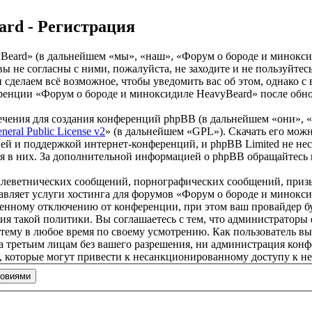
ard - Регистрация
ard» (в дальнейшем «мы», «наш», «Форум о бороде и миноксидил
вы не согласны с ними, пожалуйста, не заходите и не пользуйт
 и сделаем всё возможное, чтобы уведомить вас об этом, однако
еренции «Форум о бороде и миноксидиле HeavyBeard» после обно
чения для создания конференций phpBB (в дальнейшем «они», 
eral Public License v2
» (в дальнейшем «GPL»). Скачать его мож
ей и поддержкой интернет-конференций, и phpBB Limited не нес
ия в них. За дополнительной информацией о phpBB обращайтесь
клеветнических сообщений, порнографических сообщений, приз
тавляет услуги хостинга для форумов «Форум о бороде и минок
нному отключению от конференции, при этом ваш провайдер буде
ия такой политики. Вы соглашаетесь с тем, что администратор
 тему в любое время по своему усмотрению. Как пользователь вы
ыта третьим лицам без вашего разрешения, ни администрация ко
в, которые могут привести к несанкционированному доступу к не