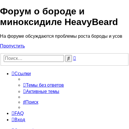
Форум о бороде и
миноксидиле HeavyBeard
На форуме обсуждаются проблемы роста бороды и усов
Пропустить
Расширенный
Поиск
поиск
Ссылки
Темы без ответов
Активные темы
Поиск
FAQ
Вход