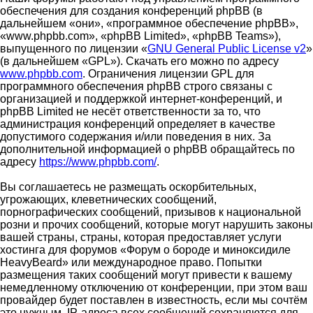
обеспечения для создания конференций phpBB (в
дальнейшем «они», «программное обеспечение phpBB»,
«www.phpbb.com», «phpBB Limited», «phpBB Teams»),
выпущенного по лицензии «
GNU General Public License v2
»
(в дальнейшем «GPL»). Скачать его можно по адресу
www.phpbb.com
. Ограничения лицензии GPL для
программного обеспечения phpBB строго связаны с
организацией и поддержкой интернет-конференций, и
phpBB Limited не несёт ответственности за то, что
администрация конференций определяет в качестве
допустимого содержания и/или поведения в них. За
дополнительной информацией о phpBB обращайтесь по
адресу
https://www.phpbb.com/
.
Вы соглашаетесь не размещать оскорбительных,
угрожающих, клеветнических сообщений,
порнографических сообщений, призывов к национальной
розни и прочих сообщений, которые могут нарушить законы
вашей страны, страны, которая предоставляет услуги
хостинга для форумов «Форум о бороде и миноксидиле
HeavyBeard» или международное право. Попытки
размещения таких сообщений могут привести к вашему
немедленному отключению от конференции, при этом ваш
провайдер будет поставлен в известность, если мы сочтём
это нужным. IP-адреса всех сообщений сохраняются для