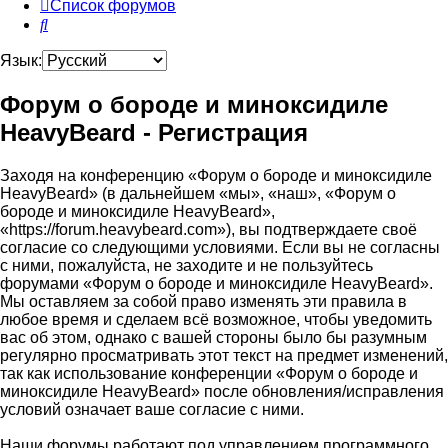
Список форумов
Поиск
Язык:
Форум о бороде и миноксидиле
HeavyBeard - Регистрация
Заходя на конференцию «Форум о бороде и миноксидиле
HeavyBeard» (в дальнейшем «мы», «наш», «Форум о
бороде и миноксидиле HeavyBeard»,
«https://forum.heavybeard.com»), вы подтверждаете своё
согласие со следующими условиями. Если вы не согласны
с ними, пожалуйста, не заходите и не пользуйтесь
форумами «Форум о бороде и миноксидиле HeavyBeard».
Мы оставляем за собой право изменять эти правила в
любое время и сделаем всё возможное, чтобы уведомить
вас об этом, однако с вашей стороны было бы разумным
регулярно просматривать этот текст на предмет изменений,
так как использование конференции «Форум о бороде и
миноксидиле HeavyBeard» после обновления/исправления
условий означает ваше согласие с ними.
Наши форумы работают под управлением программного