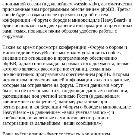
анонимной сессии (в дальнейшем «session-id»), автоматически
присвоенные вам программным обеспечением phpBB. Третья
cookie будет создана после просмотра одной из тем
конференции «Форум о бороде и миноксидиле HeavyBeard» и
будет использоваться для хранения информации о прочтённых
вами темах, повышая таким образом удобство работы с
форумами.
Также во время просмотра конференции «Форум о бороде и
миноксидиле HeavyBeard» мы можем установить cookies,
внешние по отношению к программному обеспечению
phpBB, однако они выходят за рамки этого документа, целью
которого является рассмотрение страниц, созданных
исключительно программным обеспечением phpBB. Вторым
источником получения вашей информации являются данные,
которые вы отправляете на форум. Этими данными могут
быть, но не исчерпываются, следующие данные: сообщения,
размещённые под учётной записью Гостя (в дальнейшем
«анонимные сообщения»), данные, указанные при
регистрации в конференции «Форум о бороде и миноксидиле
HeavyBeard» (в дальнейшем «ваша учётная запись») и
сообщения, оставленные вами после регистрации и
авторизации (в дальнейшем «ваши сообщения»).
Ваша учётная запись будет содержать, как минимум,