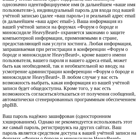
однозначно идентифицируемое имя (в дальнейшем «ваше имя
пользователя»), индивидуальный пароль для входа под вашей
учётной записью (далее «ваш пароль») и реальный адрес email
(в дальнейшем «ваш адрес email»). Ваша информация из
вашей учётной записи на форумах «Форум о бороде и
миноксидиле HeavyBeard» охраняется законами о защите
компьютерной информации, применяемыми в стране,
предоставляющей нам услуги хостинга. Любая информация,
запрашиваемая при регистрации в конференции «Форум о
бороде и миноксидиле HeavyBeard», кроме вашего имени
пользователя, вашего пароля и вашего адреса email, может
быть как необходимой, так и необязательной ко вводу, на
усмотрение администрации конференции «Форум о бороде и
миноксидиле HeavyBeard». В любом случае у вас есть
возможность выбрать, какая информация из вашей учётной
записи будет общедоступна. Кроме того, у вас есть
возможность согласиться/отказаться от получения сообщений,
автоматически сгенерированных программным обеспечением
phpBB.
Ваш пароль надёжно зашифрован (односторонним
хэшированием). Однако не рекомендуется использовать этот
же самый пароль, регистрируясь на других сайтах. Ваш
пароль является средством доступа к вашей учётной записи на
форумах «Форум о бороде и миноксидиле HeavyBeard»,