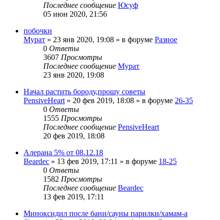
Последнее сообщение
Юсуф
05 июн 2020, 21:56
побочки
Мурат
»
23 янв 2020, 19:08
» в форуме
Разное
0
Ответы
3607
Просмотры
Последнее сообщение
Мурат
23 янв 2020, 19:08
Начал растить бороду,прошу советы
PensiveHeart
»
20 фев 2019, 18:08
» в форуме
26-35
0
Ответы
1555
Просмотры
Последнее сообщение
PensiveHeart
20 фев 2019, 18:08
Алерана 5% от 08.12.18
Beardec
»
13 фев 2019, 17:11
» в форуме
18-25
0
Ответы
1582
Просмотры
Последнее сообщение
Beardec
13 фев 2019, 17:11
Миноксидил после бани/сауны парилки/хамам-а