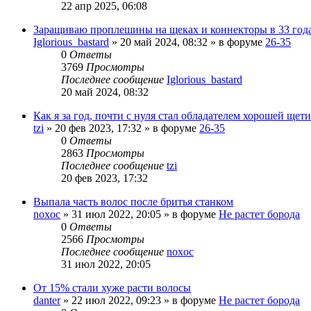
22 апр 2025, 06:08
Заращиваю проплешины на щеках и коннекторы в 33 год
Iglorious_bastard
»
20 май 2024, 08:32
» в форуме
26-35
0
Ответы
3769
Просмотры
Последнее сообщение
Iglorious_bastard
20 май 2024, 08:32
Как я за год, почти с нуля стал обладателем хорошей щет
tzi
»
20 фев 2023, 17:32
» в форуме
26-35
0
Ответы
2863
Просмотры
Последнее сообщение
tzi
20 фев 2023, 17:32
Выпала часть волос после бритья станком
noxoc
»
31 июл 2022, 20:05
» в форуме
Не растет борода
0
Ответы
2566
Просмотры
Последнее сообщение
noxoc
31 июл 2022, 20:05
От 15% стали хуже расти волосы
danter
»
22 июл 2022, 09:23
» в форуме
Не растет борода