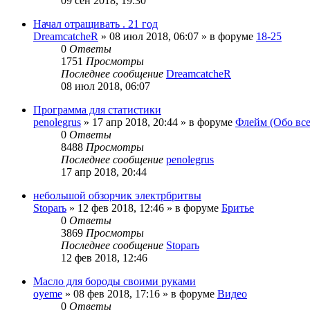
09 сен 2018, 19:30
Начал отращивать . 21 год
DreamcatcheR
»
08 июл 2018, 06:07
» в форуме
18-25
0
Ответы
1751
Просмотры
Последнее сообщение
DreamcatcheR
08 июл 2018, 06:07
Программа для статистики
penolegrus
»
17 апр 2018, 20:44
» в форуме
Флейм (Обо вс
0
Ответы
8488
Просмотры
Последнее сообщение
penolegrus
17 апр 2018, 20:44
небольшой обзорчик электрбритвы
Stoparь
»
12 фев 2018, 12:46
» в форуме
Бритье
0
Ответы
3869
Просмотры
Последнее сообщение
Stoparь
12 фев 2018, 12:46
Масло для бороды своими руками
oyeme
»
08 фев 2018, 17:16
» в форуме
Видео
0
Ответы