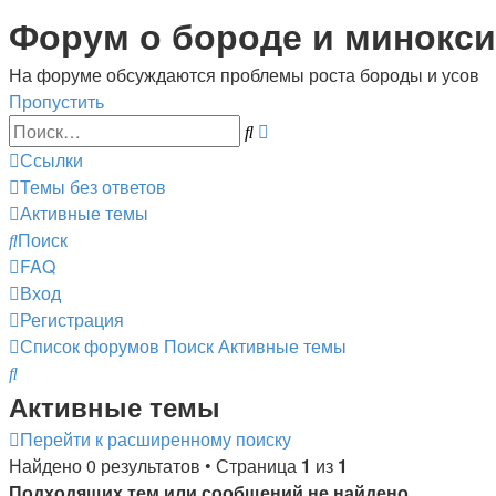
Форум о бороде и минокси
На форуме обсуждаются проблемы роста бороды и усов
Пропустить
Расширенный
Поиск
поиск
Ссылки
Темы без ответов
Активные темы
Поиск
FAQ
Вход
Регистрация
Список форумов
Поиск
Активные темы
Поиск
Активные темы
Перейти к расширенному поиску
Найдено 0 результатов • Страница
1
из
1
Подходящих тем или сообщений не найдено.