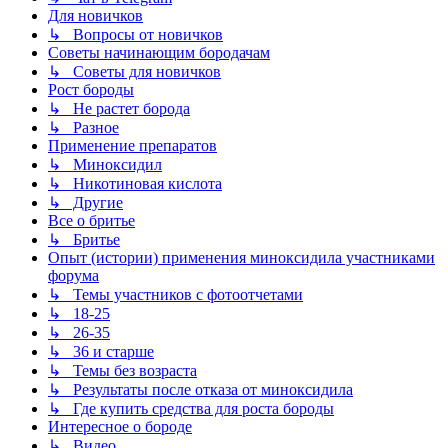
Для новичков
↳ Вопросы от новичков
Советы начинающим бородачам
↳ Советы для новичков
Рост бороды
↳ Не растет борода
↳ Разное
Применение препаратов
↳ Миноксидил
↳ Никотиновая кислота
↳ Другие
Все о бритье
↳ Бритье
Опыт (истории) применения миноксидила участниками
форума
↳ Темы участников с фотоотчетами
↳ 18-25
↳ 26-35
↳ 36 и старше
↳ Темы без возраста
↳ Результаты после отказа от миноксидила
↳ Где купить средства для роста бороды
Интересное о бороде
↳ Видео