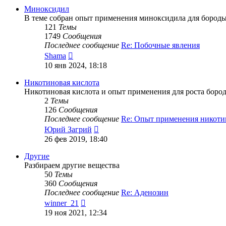
Миноксидил
В теме собран опыт применения миноксидила для бород
121
Темы
1749
Сообщения
Последнее сообщение
Re: Побочные явления
Перейти
Shama
к
10 янв 2024, 18:18
последнему
сообщению
Никотиновая кислота
Никотиновая кислота и опыт применения для роста боро
2
Темы
126
Сообщения
Последнее сообщение
Re: Опыт применения никот
Перейти
Юрий Загрий
к
26 фев 2019, 18:40
последнему
сообщению
Другие
Разбираем другие вещества
50
Темы
360
Сообщения
Последнее сообщение
Re: Аденозин
Перейти
winner_21
к
19 ноя 2021, 12:34
последнему