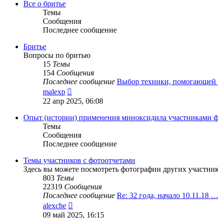
сообщению
Все о бритье
Темы
Сообщения
Последнее сообщение
Бритье
Вопросы по бритью
15
Темы
154
Сообщения
Последнее сообщение
Выбор техники, помогающей
Перейти
malexp
к
22 апр 2025, 06:08
последнему
сообщению
Опыт (истории) применения миноксидила участниками 
Темы
Сообщения
Последнее сообщение
Темы участников с фотоотчетами
Здесь вы можете посмотреть фотографии других участни
803
Темы
22319
Сообщения
Последнее сообщение
Re: 32 года, начало 10.11.18 
Перейти
alexche
к
09 май 2025, 16:15