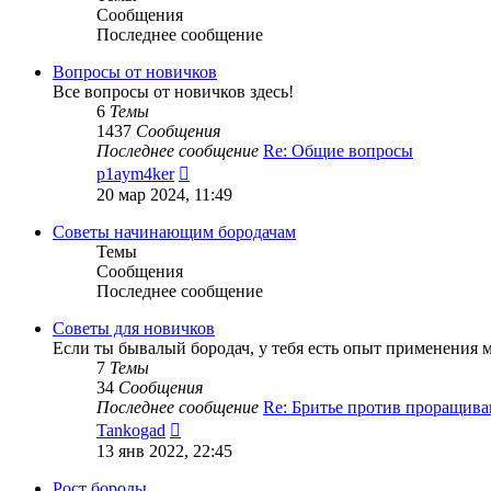
Сообщения
Последнее сообщение
Вопросы от новичков
Все вопросы от новичков здесь!
6
Темы
1437
Сообщения
Последнее сообщение
Re: Общие вопросы
Перейти
p1aym4ker
к
20 мар 2024, 11:49
последнему
сообщению
Советы начинающим бородачам
Темы
Сообщения
Последнее сообщение
Советы для новичков
Если ты бывалый бородач, у тебя есть опыт применения м
7
Темы
34
Сообщения
Последнее сообщение
Re: Бритье против проращива
Перейти
Tankogad
к
13 янв 2022, 22:45
последнему
сообщению
Рост бороды