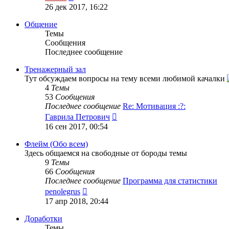
к
26 дек 2017, 16:22
последнему
сообщению
Общение
Темы
Сообщения
Последнее сообщение
Тренажерный зал
Тут обсуждаем вопросы на тему всеми любимой качалки
4
Темы
53
Сообщения
Последнее сообщение
Re: Мотивация :?:
Перейти
Гаврила Петрович
к
16 сен 2017, 00:54
последнему
сообщению
Флейм (Обо всем)
Здесь общаемся на свободные от бороды темы
9
Темы
66
Сообщения
Последнее сообщение
Программа для статистики
Перейти
penolegrus
к
17 апр 2018, 20:44
последнему
сообщению
Доработки
Темы