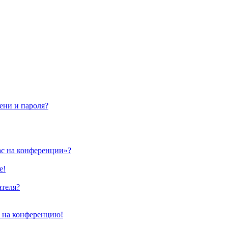
ени и пароля?
ас на конференции»?
е!
ателя?
и на конференцию!