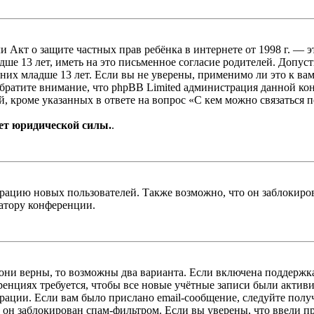
, или Акт о защите частных прав ребёнка в интернете от 1998 г.
е 13 лет, иметь на это письменное согласие родителей. Допус
х младше 13 лет. Если вы не уверены, применимо ли это к вам
Обратите внимание, что phpBB Limited администрация данной к
, кроме указанных в ответе на вопрос «С кем можно связаться 
ет юридической силы.
.
цию новых пользователей. Также возможно, что он заблокирова
ратору конференции.
 они верны, то возможны два варианта. Если включена поддержка
енциях требуется, чтобы все новые учётные записи были актив
трации. Если вам было прислано email-сообщение, следуйте пол
 он заблокирован спам-фильтром. Если вы уверены, что ввели пр