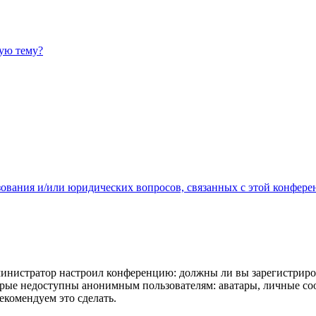
ную тему?
зования и/или юридических вопросов, связанных с этой конфере
администратор настроил конференцию: должны ли вы зарегистриро
рые недоступны анонимным пользователям: аватары, личные сообщ
екомендуем это сделать.