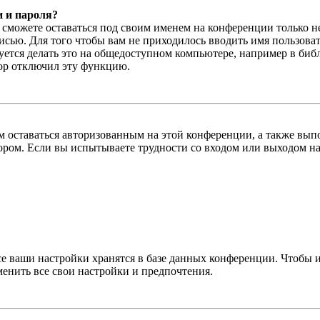
и и пароля?
ы сможете оставаться под своим именем на конференции только н
писью. Для того чтобы вам не приходилось вводить имя пользова
тся делать это на общедоступном компьютере, например в библи
тор отключил эту функцию.
вам оставаться авторизованным на этой конференции, а также в
ром. Если вы испытываете трудности со входом или выходом на
се ваши настройки хранятся в базе данных конференции. Чтобы 
менить все свои настройки и предпочтения.