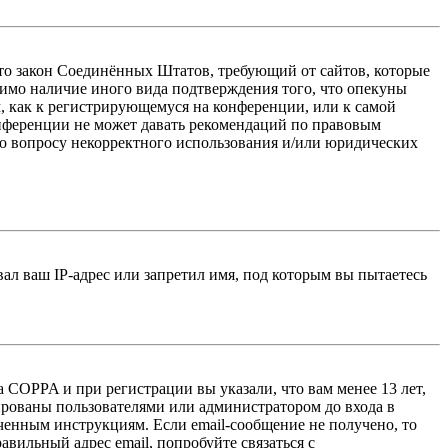
 — это закон Соединённых Штатов, требующий от сайтов, которые
тимо наличие иного вида подтверждения того, что опекуны
, как к регистрирующемуся на конференции, или к самой
онференции не может давать рекомендаций по правовым
по вопросу некорректного использования и/или юридических
л ваш IP-адрес или запретил имя, под которым вы пытаетесь
 COPPA и при регистрации вы указали, что вам менее 13 лет,
ированы пользователями или администратором до входа в
ученным инструкциям. Если email-сообщение не получено, то
авильный адрес email, попробуйте связаться с