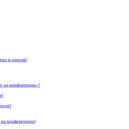
ени и пароля?
ас на конференции»?
е!
ателя?
и на конференцию!