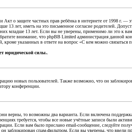
, или Акт о защите частных прав ребёнка в интернете от 1998 г.
е 13 лет, иметь на это письменное согласие родителей. Допус
х младше 13 лет. Если вы не уверены, применимо ли это к вам
Обратите внимание, что phpBB Limited администрация данной к
, кроме указанных в ответе на вопрос «С кем можно связаться 
ет юридической силы.
.
цию новых пользователей. Также возможно, что он заблокирова
ратору конференции.
 они верны, то возможны два варианта. Если включена поддержка
енциях требуется, чтобы все новые учётные записи были актив
трации. Если вам было прислано email-сообщение, следуйте пол
 он заблокирован спам-фильтром. Если вы уверены, что ввели пр