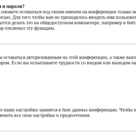
и и пароля?
ы сможете оставаться под своим именем на конференции только н
писью. Для того чтобы вам не приходилось вводить имя пользова
тся делать это на общедоступном компьютере, например в библи
тор отключил эту функцию.
вам оставаться авторизованным на этой конференции, а также в
ром. Если вы испытываете трудности со входом или выходом на
се ваши настройки хранятся в базе данных конференции. Чтобы 
менить все свои настройки и предпочтения.