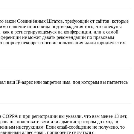
 — это закон Соединённых Штатов, требующий от сайтов, которые
тимо наличие иного вида подтверждения того, что опекуны
, как к регистрирующемуся на конференции, или к самой
онференции не может давать рекомендаций по правовым
по вопросу некорректного использования и/или юридических
л ваш IP-адрес или запретил имя, под которым вы пытаетесь
 COPPA и при регистрации вы указали, что вам менее 13 лет,
ированы пользователями или администратором до входа в
ученным инструкциям. Если email-сообщение не получено, то
авильный адрес email, попробуйте связаться с