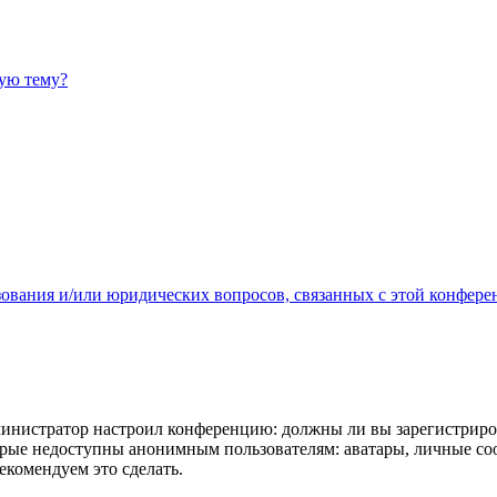
ную тему?
зования и/или юридических вопросов, связанных с этой конфере
администратор настроил конференцию: должны ли вы зарегистриро
рые недоступны анонимным пользователям: аватары, личные сообщ
екомендуем это сделать.