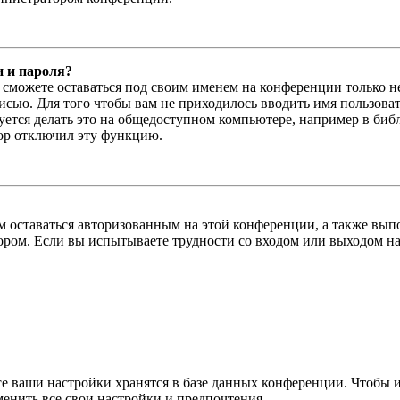
и и пароля?
ы сможете оставаться под своим именем на конференции только н
писью. Для того чтобы вам не приходилось вводить имя пользова
тся делать это на общедоступном компьютере, например в библи
тор отключил эту функцию.
вам оставаться авторизованным на этой конференции, а также в
ром. Если вы испытываете трудности со входом или выходом на
се ваши настройки хранятся в базе данных конференции. Чтобы 
менить все свои настройки и предпочтения.