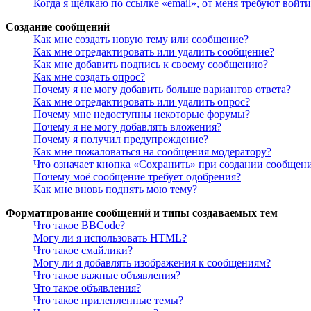
Когда я щёлкаю по ссылке «email», от меня требуют войт
Создание сообщений
Как мне создать новую тему или сообщение?
Как мне отредактировать или удалить сообщение?
Как мне добавить подпись к своему сообщению?
Как мне создать опрос?
Почему я не могу добавить больше вариантов ответа?
Как мне отредактировать или удалить опрос?
Почему мне недоступны некоторые форумы?
Почему я не могу добавлять вложения?
Почему я получил предупреждение?
Как мне пожаловаться на сообщения модератору?
Что означает кнопка «Сохранить» при создании сообщен
Почему моё сообщение требует одобрения?
Как мне вновь поднять мою тему?
Форматирование сообщений и типы создаваемых тем
Что такое BBCode?
Могу ли я использовать HTML?
Что такое смайлики?
Могу ли я добавлять изображения к сообщениям?
Что такое важные объявления?
Что такое объявления?
Что такое прилепленные темы?