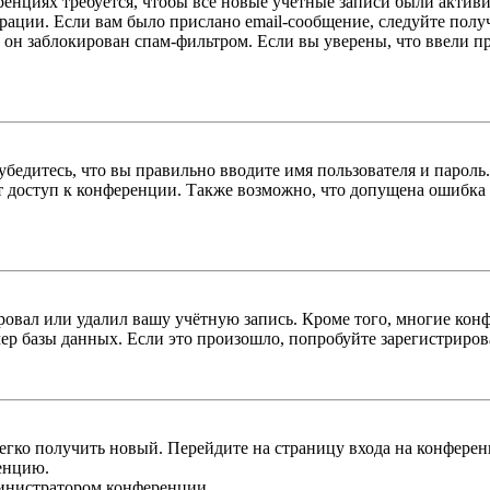
енциях требуется, чтобы все новые учётные записи были актив
трации. Если вам было прислано email-сообщение, следуйте пол
 он заблокирован спам-фильтром. Если вы уверены, что ввели пр
бедитесь, что вы правильно вводите имя пользователя и пароль
ыт доступ к конференции. Также возможно, что допущена ошибка
овал или удалил вашу учётную запись. Кроме того, многие кон
р базы данных. Если это произошло, попробуйте зарегистрироват
легко получить новый. Перейдите на страницу входа на конфер
енцию.
министратором конференции.