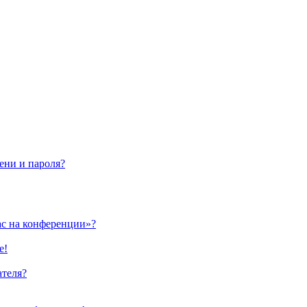
ени и пароля?
ас на конференции»?
е!
ателя?