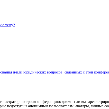
ную тему?
зования и/или юридических вопросов, связанных с этой конфере
администратор настроил конференцию: должны ли вы зарегистриро
рые недоступны анонимным пользователям: аватары, личные сообщ